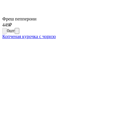
Фреш пепперони
449
₽
0
шт
Копченая курочка с чоризо