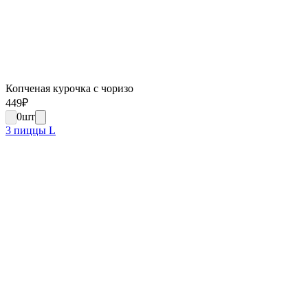
Копченая курочка с чоризо
449
₽
0
шт
3 пиццы L