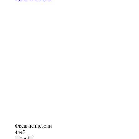
Фреш пепперони
449
₽
0
шт