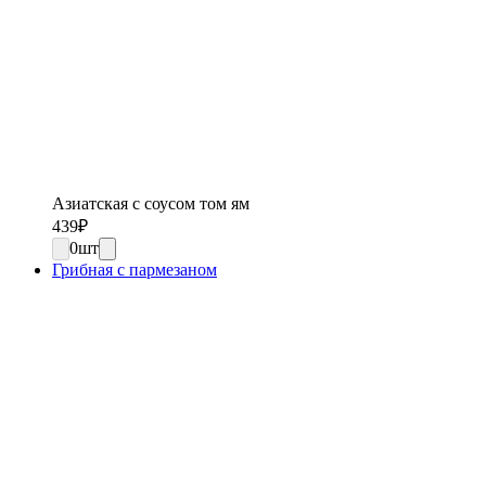
Азиатская с соусом том ям
439
₽
0
шт
Грибная с пармезаном