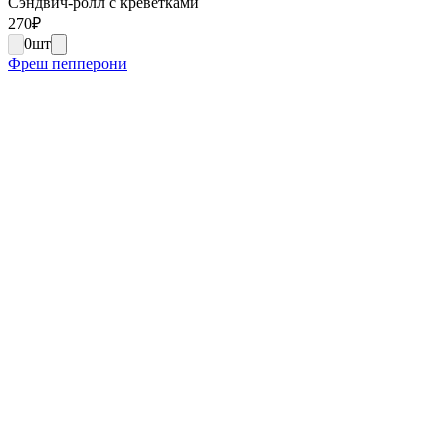
Сэндвич-ролл с креветками
270
₽
0
шт
Фреш пепперони