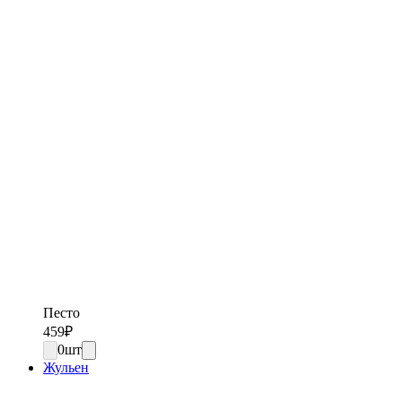
Песто
459
₽
0
шт
Жульен