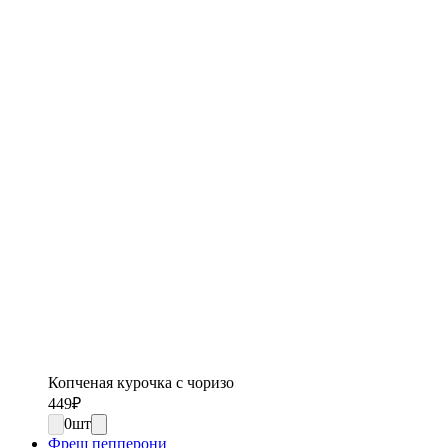
Копченая курочка с чоризо
449
₽
0
шт
Фреш пепперони