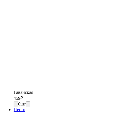
Гавайская
459
₽
0
шт
Песто