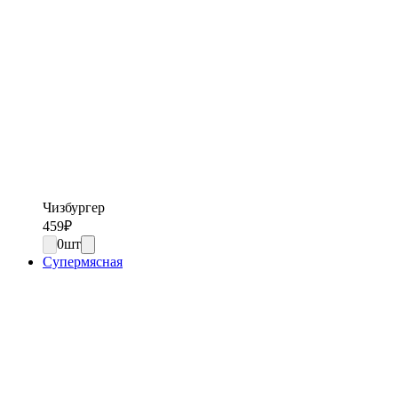
Чизбургер
459
₽
0
шт
Супермясная