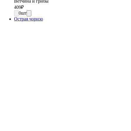
Ветчина и грибы
409
₽
0
шт
Острая чоризо