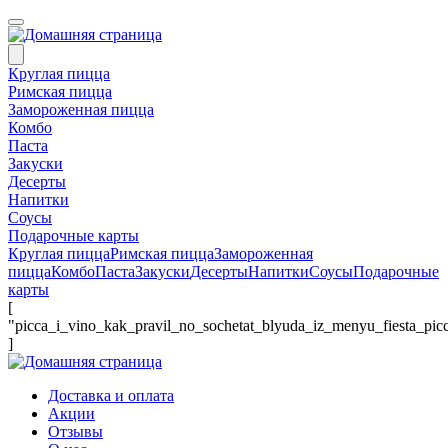
Круглая пицца
Римская пицца
Замороженная пицца
Комбо
Паста
Закуски
Десерты
Напитки
Соусы
Подарочные карты
Круглая пицца
Римская пицца
Замороженная
пицца
Комбо
Паста
Закуски
Десерты
Напитки
Соусы
Подарочные
карты
[
"picca_i_vino_kak_pravil_no_sochetat_blyuda_iz_menyu_fiesta_pic
]
Доставка и оплата
Акции
Отзывы