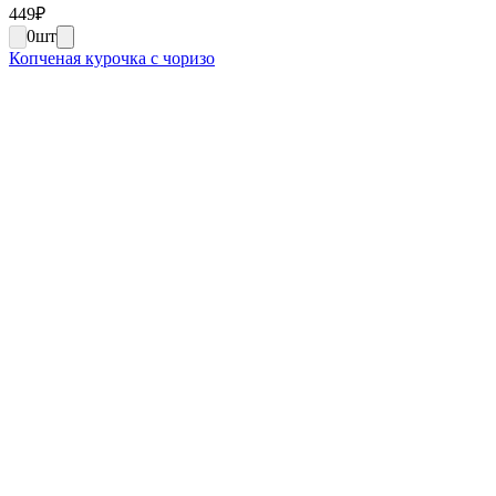
449
₽
0
шт
Копченая курочка с чоризо