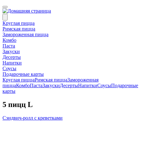
Круглая пицца
Римская пицца
Замороженная пицца
Комбо
Паста
Закуски
Десерты
Напитки
Соусы
Подарочные карты
Круглая пицца
Римская пицца
Замороженная
пицца
Комбо
Паста
Закуски
Десерты
Напитки
Соусы
Подарочные
карты
5 пицц L
Сэндвич-ролл с креветками