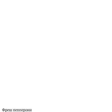
Фреш пепперони