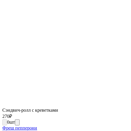
Сэндвич-ролл с креветками
270
₽
0
шт
Фреш пепперони