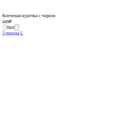
Копченая курочка с чоризо
449
₽
0
шт
3 пиццы L