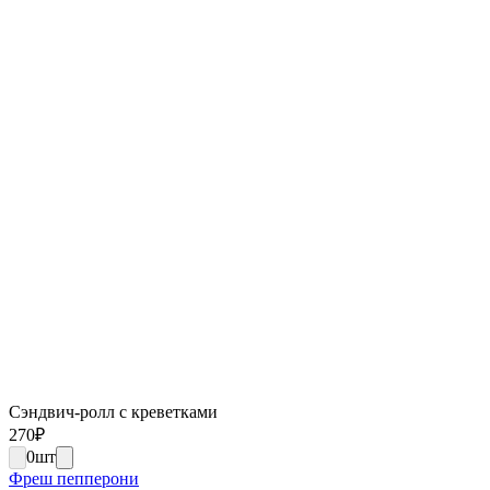
Сэндвич-ролл с креветками
270
₽
0
шт
Фреш пепперони