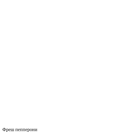
Фреш пепперони