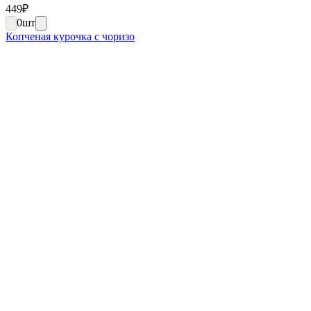
449
₽
0
шт
Копченая курочка с чоризо