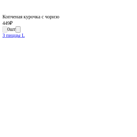
Копченая курочка с чоризо
449
₽
0
шт
3 пиццы L