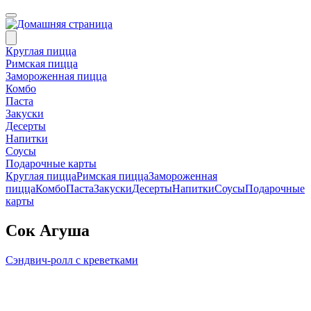
Круглая пицца
Римская пицца
Замороженная пицца
Комбо
Паста
Закуски
Десерты
Напитки
Соусы
Подарочные карты
Круглая пицца
Римская пицца
Замороженная
пицца
Комбо
Паста
Закуски
Десерты
Напитки
Соусы
Подарочные
карты
Сок Агуша
Сэндвич-ролл с креветками