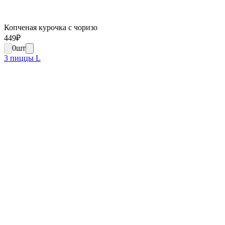
Копченая курочка с чоризо
449
₽
0
шт
3 пиццы L