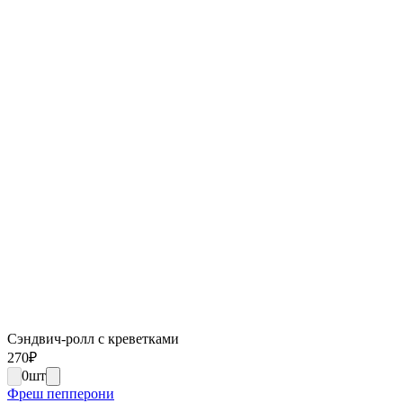
Сэндвич-ролл с креветками
270
₽
0
шт
Фреш пепперони