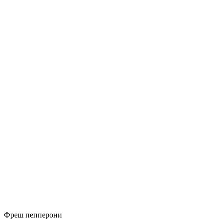
Фреш пепперони