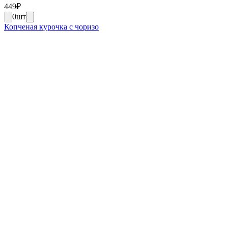
449
₽
0
шт
Копченая курочка с чоризо