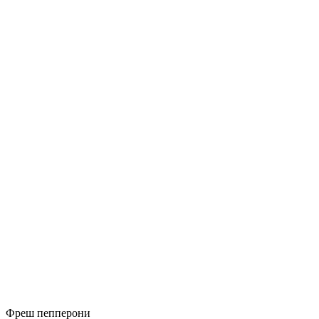
Фреш пепперони