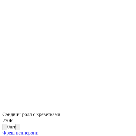
Сэндвич-ролл с креветками
270
₽
0
шт
Фреш пепперони