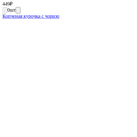
449
₽
0
шт
Копченая курочка с чоризо