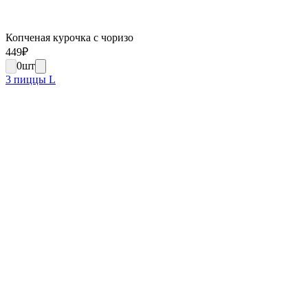
Копченая курочка с чоризо
449
₽
0
шт
3 пиццы L