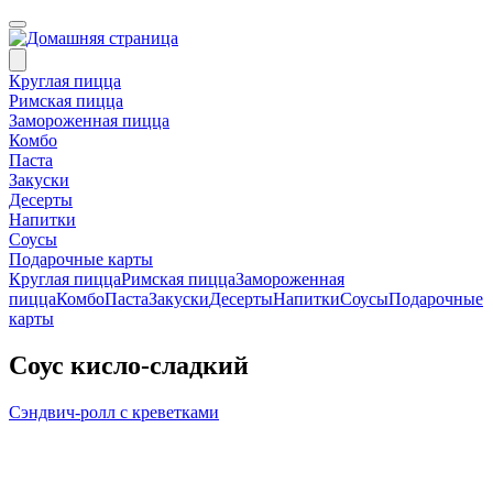
Круглая пицца
Римская пицца
Замороженная пицца
Комбо
Паста
Закуски
Десерты
Напитки
Соусы
Подарочные карты
Круглая пицца
Римская пицца
Замороженная
пицца
Комбо
Паста
Закуски
Десерты
Напитки
Соусы
Подарочные
карты
Соус кисло-сладкий
Сэндвич-ролл с креветками